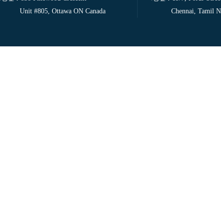
Unit #805, Ottawa ON Canada
Chennai, Tamil Nad