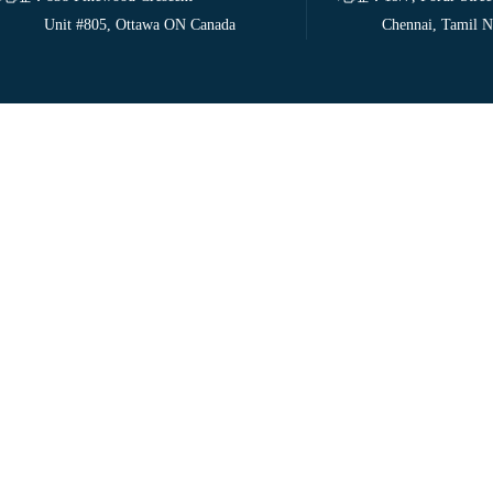
Unit #805, Ottawa ON Canada
Chennai, Tamil Nad